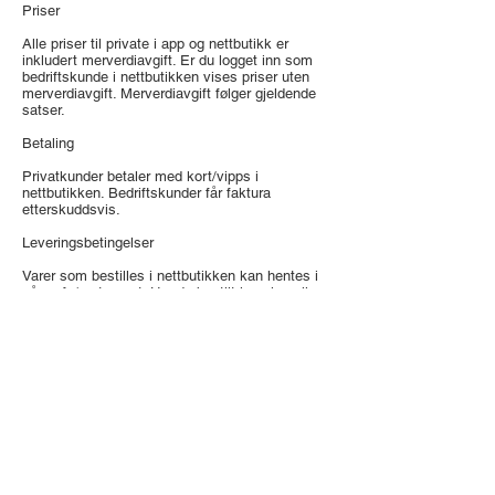
Priser
Alle priser til private i app og nettbutikk er
inkludert merverdiavgift. Er du logget inn som
bedriftskunde i nettbutikken vises priser uten
merverdiavgift. Merverdiavgift følger gjeldende
satser.
Betaling
Privatkunder betaler med kort/vipps i
nettbutikken. Bedriftskunder får faktura
etterskuddsvis.
Leveringsbetingelser
Varer som bestilles i nettbutikken kan hentes i
vår cafe/restaurant. Har du bestilt levering vil
dette fremkomme av ordrebekreftelsen hvilken
adresse og tidspunkt bestillingen blir levert.
Pass på at du har riktig telefonnummer så vi får
kontakt med deg ved levering.
Reklamasjon / klage på produktene
Hvis du oppdager feil eller mangel på
bestillingen kontakt oss på
kontakt@hosvictoria.no
Forbehold